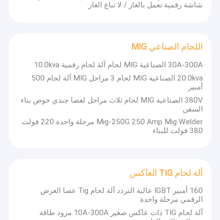
شاشة رقمية تعمل بالغاز / لا تباع الغاز
لا آلة لحام بالغاز
ماكينة لحام ميني MIG
اللحام الصناعي MIG
التآزر MIG لحام
30A-300A الصناعية MIG لحام آلة لحام رقمية 10.0kva
ماكينة لحام الألمنيوم MIG
20.0kva الصناعية MIG لحام 3 مراحل MIG آلة لحام 500
أمبير
ماكينة لحام MIG ذات عاكس
380V الصناعية MIG لحام ثلاث مراحل لعصا جندي حوض بناء
السفن
اللحام الصناعي MIG
Mig-250G 250 Amp Mig Welder مرحلة واحدة 220 فولت
380 فولت للبناء
آلة لحام TIG العاكس
نبضة لحام TIG
آلة لحام TIG العاكس
آلة قطع البلازما الهوائية
160 أمبير IGBT عالية التردد آلة لحام Tig عصا العرض
الرقمي مرحلة واحدة
شاحن بطارية السيارة المحمولة
آلة لحام TIG ذات عاكس صغير 10A-300A مزود طاقة