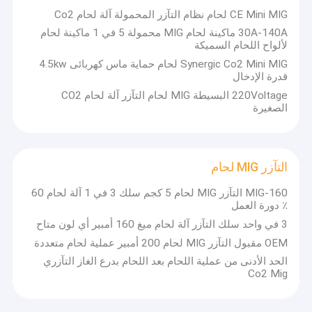
CE Mini MIG لحام نظام التآزر المحمولة آلة لحام Co2
30A-140A ماكينة لحام MIG محمولة 5 في 1 ماكينة لحام
لألواح اللحام السميكة
Synergic Co2 Mini MIG لحام حماية ماس كهربائى 4.5kw
قدرة الإدخال
220Voltage البسيطة MIG لحام التآزر آلة لحام CO2
الصغيرة
التآزر MIG لحام
MIG-160 التآزر MIG لحام 5 كجم سلك 3 في 1 آلة لحام 60
٪ دورة العمل
3 في واحد سلك التآزر آلة لحام ميغ 160 أمبير أي لون متاح
الصفحة الرئيسية
OEM مقبول التآزر MIG لحام 200 أمبير عملية لحام متعددة
تقع PONEY Limited في مدينة Wenling ، وقد رسخت مكانتها
الحد الأدنى من عملية اللحام بعد اللحام بدرع الغاز التآزري
كشركة تصنيع محترفة تشارك في التطوير والإنتاج والمبيعات لآلة
منتجات
Co2 Mig
اللحام وآلة القطع وشاحن بطارية السيارة. تقنيات اللحام الحديثة.
الجودة العالية والمتسقة لمنتجاتنا تجعل شركتنا شريكًا مؤهلًا
معلومات عنا
للصناعة والتجارة.نحن نشيطون في السوق الدولية ، ونسعى