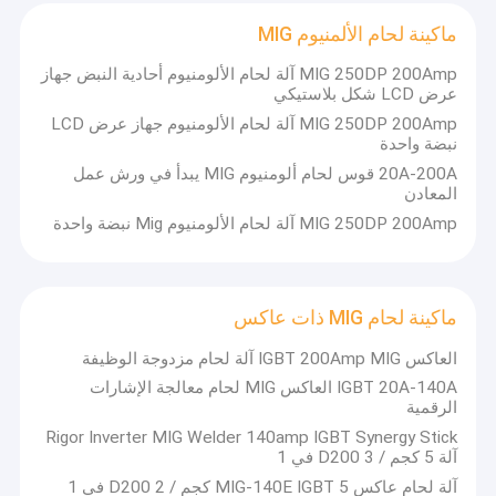
للتميز لتقديم حلول فعالة وفعالة لعملائنا الكرام والمساعدة في
جولة في المعمل
خلق القيمة.
ماكينة لحام الألمنيوم MIG
مراقبة الجودة
في PONEY ، تخضع كل وحدة من المنتج لاختبارات وعمليات
MIG 250DP 200Amp آلة لحام الألومنيوم أحادية النبض جهاز
عرض LCD شكل بلاستيكي
تفتيش صارمة تضمن دائمًا الجودة الفائقة والموثوقية والسلامة
التي يعترف بها العملاء من جميع أنحاء العالم. مع الإدارة السليمة
اتصل بنا
MIG 250DP 200Amp آلة لحام الألومنيوم جهاز عرض LCD
والخبرة التكنولوجية ، تم اعتماد منتجات PONEY بشهادات مهمة
نبضة واحدة
مثل CE ، GS و ROHS و ISO وغيرها.
اطلب اقتباس
20A-200A قوس لحام ألومنيوم MIG يبدأ في ورش عمل
المعادن
لا تفشل PONEY أبدًا في إبهار العملاء بمنتجاتنا الرائعة.يتم تقديم
MIG 250DP 200Amp آلة لحام الألومنيوم Mig نبضة واحدة
مجموعة متنوعة من المنتجات ذات المستوى العالمي فيما يلي
لاختيارك.نحن نقدر ثقتك بنا ونتطلع إلى العمل معك لبناء تعاون
آلة لحام ARC المحمولة
مربح للجانبين!
ماكينة لحام ARC صغيرة
ماكينة لحام MIG ذات عاكس
العاكس IGBT 200Amp MIG آلة لحام مزدوجة الوظيفة
آلة لحام القوس العاكس MMA
IGBT 20A-140A العاكس MIG لحام معالجة الإشارات
الرقمية
آلة لحام رقمية
Rigor Inverter MIG Welder 140amp IGBT Synergy Stick
آلة 5 كجم / D200 3 في 1
آلة لحام LED
آلة لحام عاكس MIG-140E IGBT 5 كجم / D200 2 في 1