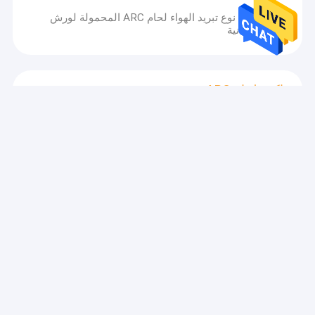
OEM 120A نوع تبريد الهواء لحام ARC المحمولة لورش
العمل المعدنية
ماكينة لحام ARC صغيرة
ماكينة لحام MMA صغيرة محمولة من Arc Force مزودة
بتقنية العاكس IGBT
آلة لحام القوس العاكس MMA
المهنية MMA العاكس لحام القوس 140 أمبير عصا لحام أي
لون
آلة لحام رقمية
العرض الرقمي 200A Mma Tig Welding Machine 5.0kva-