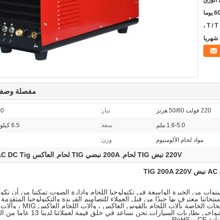
 الورق
6 يوما
T / T 
مفصلة وصف 
220 فولت 50/60 هرتز
تيار:
200
1.6-5.0 ملم
سعة:
6.5 كيلو فولت أمبير
مواد لحام الألومنيوم
وزن:
220V نبض TIG لحام
200A نبضي TIG لحام
العاكس AC DC Tig آلة لحام
,
,
اللحام.سنوات من الخبرة الواسعة في تكنولوجيا اللحام وإدارة الصوت تمكننا من أن نكو
جاتنا معترف بها جيدًا من قبل العملاء للتصاميم الفريدة والتكنولوجيا المتقدمة 
الجيدة.استكشف معنا مجموعة واسعة من المنتجات الخاصة بآلات اللحام با
بالبلازما الهوائية ، وآلات اللحام العاكس TIG وشواحن بطاريات السيارات.ن
RoHS.