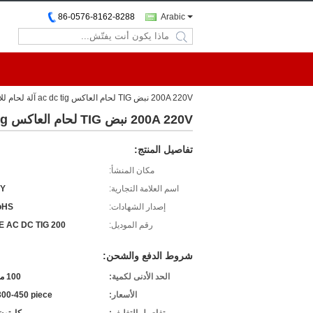
86-0576-8162-8288
Arabic
search
200A 220V نبض TIG لحام العاكس ac dc tig آلة لحام للألمنيوم
200A 220V نبض TIG لحام العاكس ac dc tig آلة لحام للألمنيوم
تفاصيل المنتج:
مكان المنشأ:
اسم العلامة التجارية:
Y
إصدار الشهادات:
oHS
رقم الموديل:
 AC DC TIG 200
شروط الدفع والشحن:
الحد الأدنى لكمية:
100 مجموعة
الأسعار:
00-450 piece