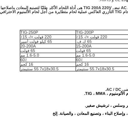
هي أداة اللحام الأكثر طلبًا لتصنيع المعادن وإصلاحها 
، وهي مثالية للاستخدام الصناعي.يوفر جهاز اللحام TIG التآزري العاكس عملية لحام متطايرة من أجل لحام الألمنيوم الاحت
TIG-250P
TIG-200P
220 فولت +/- 15٪
220 فولت +/- 15٪
65 ك.ف.
65 كيلو فولت أمبير
20-200A
15-200A
65 فولت
65 فولت
1.6-5.0 مم
1.6-5.0 مم
60٪
60٪
16 كجم
16 كجم
55.7x18x30.5 سنتيمتر
55.7x18x30.5 سنتيمتر
AC .
قر وسلس ، ترشيش صغير.
إصلاح البناء ، وتصنيع المعادن ، والصيانة. إلخ