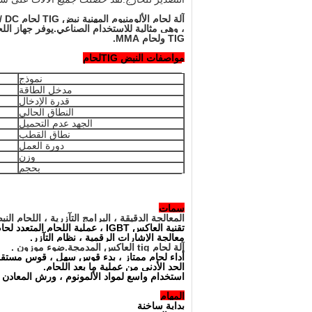
آلة لحام الألومنيوم المهنية نبض TIG لحام AC / DC نبض TIG 200A 220V
TIG ولحام MMA.
مواصفات النبض TIG
لحام
نموذج
مدخل الطاقة
قدرة الإدخال
النطاق الحالي
الجهد عدم التحميل
نطاق القطب
دورة العمل
وزن
بحجم
سمات
المعالجة الدقيقة ، البرامج التآزرية ، اللحام النبضي / DC
تقنية العاكس IGBT ، عملية اللحام المتعدد لحام الألومنيوم ، TIG ، MMA.
معالجة الإشارات الرقمية ، نظام التآزر.
آلة لحام tig العاكس المدمجة.ضوء موزون .
أداء لحام ممتاز ، بدء قوس سهل ، قوس مست
الحد الأدنى من عملية ما بعد اللحام.
استخدام واسع لمواد الألمونوم ، ورش المعادن ، و
المهام
بداية ساخنة