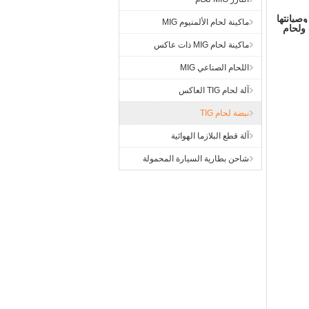
وصيانتها
ماكينة لحام الألمنيوم MIG
رافي ولحام
ماكينة لحام MIG ذات عاكس
اللحام الصناعي MIG
آلة لحام TIG العاكس
نبضة لحام TIG
آلة قطع البلازما الهوائية
شاحن بطارية السيارة المحمولة