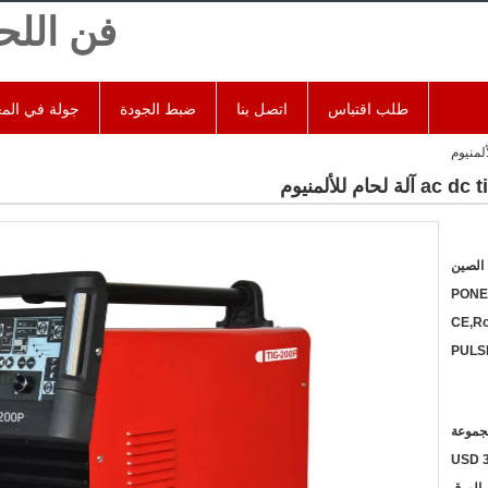
فن اللح
طلب اقتباس
اتصل بنا
ضبط الجودة
جولة في الم
الصين
PONE
CE,R
PULSE
USD 3