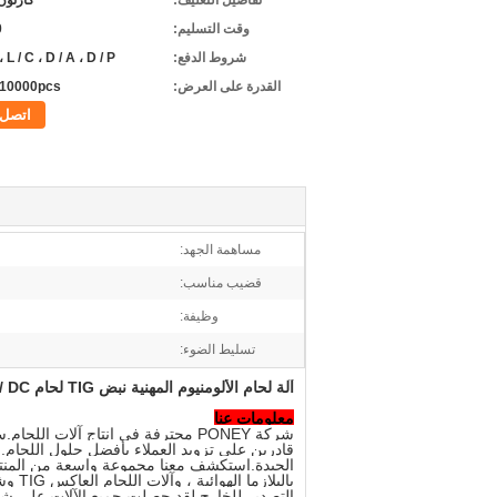
تفاصيل التغليف:
كارتون
وقت التسليم:
0
شروط الدفع:
، L / C ، D / A ، D / P ،
القدرة على العرض:
10000pcs شهريا
اتصل
مساهمة الجهد:
قضيب مناسب:
وظيفة:
تسليط الضوء:
آلة لحام الألومنيوم المهنية نبض TIG لحام AC / DC نبض TIG 200A 220V
معلومات عنا
شركة PONEY محترفة في إنتاج آلات 
قادرين على تزويد العملاء بأفضل حلول اللحام.منت
التصدير للخارج.لقد حصلت جميع الآلات على شهادة CE و 