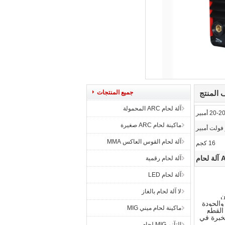
المنتج
جميع المنتجات
آلة لحام ARC المحمولة
20- أمبير
ماكينة لحام ARC صغيرة
آلة لحام القوس العاكس MMA
16 كجم
آلة لحام رقمية
آلة لحام LED
لا آلة لحام بالغاز
ن
والجودة
ماكينة لحام ميني MIG
لقوس العاكس ، وآلات اللحام العاكس MIG ، وآلات القطع
حن نساعد في خلق قيمة لعملائنا.لدينا 13 عاما من الخبرة في
التآزر MIG لحام