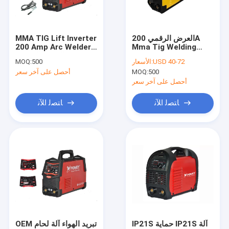
اتصل بنا
العرض الرقمي 200A
MMA TIG Lift Inverter
200 Amp Arc Welder
Mma Tig Welding
آلة لحام ARC المحمولة
Machine 5.0kva-
للورش المعدنية
USD 40-72
الأسعار:
500
MOQ:
8.0kva سعة الإدخال
500
MOQ:
أحصل على آخر سعر
ماكينة لحام ARC صغيرة
أحصل على آخر سعر
آلة لحام القوس العاكس MMA
ﺎﺘﺼﻟ ﺍﻶﻧ
ﺎﺘﺼﻟ ﺍﻶﻧ
آلة لحام رقمية
آلة لحام LED
لا آلة لحام بالغاز
ماكينة لحام ميني MIG
التآزر MIG لحام
IP21S حماية IP21S آلة
OEM تبريد الهواء آلة لحام