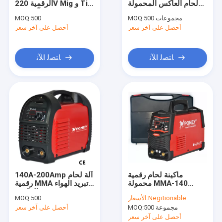
لحام العاكس المحمولة
الرقمية 220V Mig و Tig
ماكينة لحام الألمنيوم MIG
IGBT MMA
آلة لحام
500 مجموعات
MOQ:
500
MOQ:
أحصل على آخر سعر
ماكينة لحام MIG ذات عاكس
أحصل على آخر سعر
اللحام الصناعي MIG
ﺎﺘﺼﻟ ﺍﻶﻧ
ﺎﺘﺼﻟ ﺍﻶﻧ
آلة لحام TIG العاكس
نبضة لحام TIG
آلة قطع البلازما الهوائية
شاحن بطارية السيارة المحمولة
ماكينة لحام رقمية
140A-200Amp آلة لحام
محمولة MMA-140
رقمية MMA تبريد الهواء
220V 140A-200A
العاكس
Negitionable
الأسعار:
500
MOQ:
500 مجموعة
MOQ:
أحصل على آخر سعر
أحصل على آخر سعر