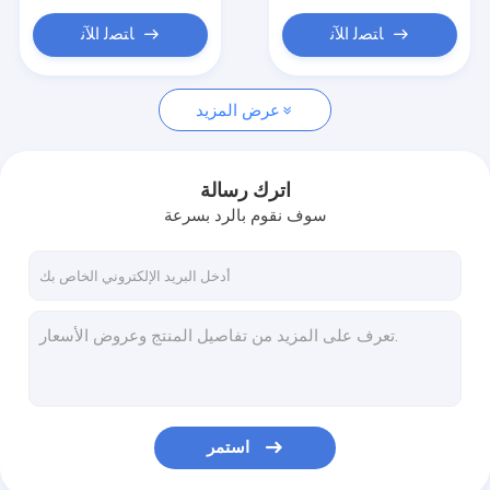
ﺎﺘﺼﻟ ﺍﻶﻧ
ﺎﺘﺼﻟ ﺍﻶﻧ
عرض المزيد
اترك رسالة
سوف نقوم بالرد بسرعة
استمر