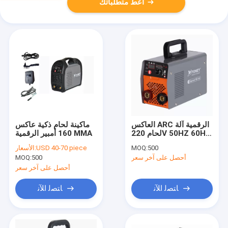
أعط متطلباتك
العاكس ARC الرقمية آلة
ماكينة لحام ذكية عاكس
لحام 220V 50HZ 60HZ
160 أمبير الرقمية MMA
عصا لحام MMA
500
MOQ:
USD 40-70 piece
الأسعار:
أحصل على آخر سعر
500
MOQ:
أحصل على آخر سعر
ﺎﺘﺼﻟ ﺍﻶﻧ
ﺎﺘﺼﻟ ﺍﻶﻧ