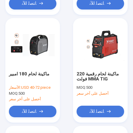
ﺎﺘﺼﻟ ﺍﻶﻧ
ﺎﺘﺼﻟ ﺍﻶﻧ
ماكينة لحام رقمية 220
ماكينة لحام 180 امبير
فولت MMA TIG
500
MOQ:
USD 40-72 piece
الأسعار:
أحصل على آخر سعر
500
MOQ:
أحصل على آخر سعر
ﺎﺘﺼﻟ ﺍﻶﻧ
ﺎﺘﺼﻟ ﺍﻶﻧ