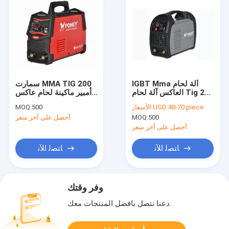
IGBT Mma آلة لحام
سمارت MMA TIG 200
العاكس آلة لحام Tig 2
أمبير ماكينة لحام عاكس
في 1 5.0kva-8.2kva
220 فولت
USD 40-70 piece
الأسعار:
500
MOQ:
500
MOQ:
أحصل على آخر سعر
أحصل على آخر سعر
ﺎﺘﺼﻟ ﺍﻶﻧ
ﺎﺘﺼﻟ ﺍﻶﻧ
وفر وقتك
دعنا نتصل بأفضل المنتجات معك.