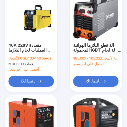
آلة قطع البلازما الهوائية
40A 220V متعددة
المحمولة IGBT آلة لحام
العمليات لحام البلازما
القوس بالبلازما
القاطع العاكس تكنولوجيا
$105.00 - $185.00/Sets
الأسعار:
USD100-150 piece
الأسعار:
IGBT
أحصل على آخر سعر
100 قطعة
MOQ:
أحصل على آخر سعر
ﺎﺘﺼﻟ ﺍﻶﻧ
ﺎﺘﺼﻟ ﺍﻶﻧ
منزل
المنتجات
حول بنا