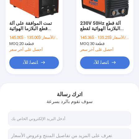
اتصل بنا
230V 50Hz آلة قطع
تمت الموافقة على آلة
البلازما الهوائية لقطع
قطع البلازما الهوائية
آلة لحام ARC المحمولة
الصلب والنحاس
المدمجة SGS
$135.25 - $145.36/Pieces
الأسعار:
$135.00 - $145.00/Pieces
الأسعار:
30 قطعة
MOQ:
20 قطعة
MOQ:
ماكينة لحام ARC صغيرة
أحصل على آخر سعر
أحصل على آخر سعر
آلة لحام القوس العاكس MMA
ﺎﺘﺼﻟ ﺍﻶﻧ
ﺎﺘﺼﻟ ﺍﻶﻧ
آلة لحام رقمية
آلة لحام LED
اترك رسالة
سوف نقوم بالرد بسرعة
لا آلة لحام بالغاز
ماكينة لحام ميني MIG
التآزر MIG لحام