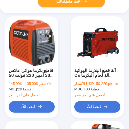
أعط متطلباتك
آلة قطع البلازما الهوائية
قاطع بلازما هوائي عاكس
CE آلة لحام البلازما
30 أمبير 220 فولت 50
الصغيرة 12 كجم
هرتز مع فجوة قطع ضيقة
USD150-220 piece
الأسعار:
$135.00 - $145.00/Pieces
الأسعار:
100 قطعة
MOQ:
20 قطعة
MOQ:
أحصل على آخر سعر
أحصل على آخر سعر
ﺎﺘﺼﻟ ﺍﻶﻧ
ﺎﺘﺼﻟ ﺍﻶﻧ