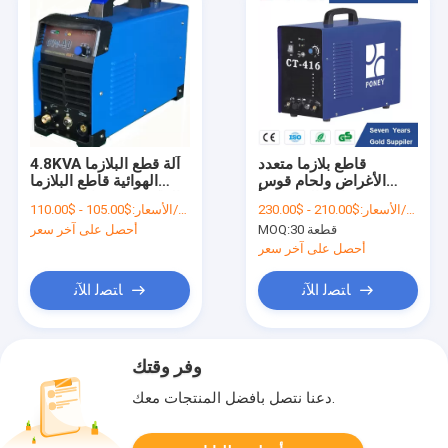
قاطع بلازما متعدد
4.8KVA آلة قطع البلازما
الأغراض ولحام قوس
الهوائية قاطع البلازما
عالي التردد يبدأ
العاكس مع شاشة رقمية
$210.00 - $230.00/Pieces
الأسعار:
$105.00 - $110.00/Pieces
الأسعار:
30 قطعة
MOQ:
أحصل على آخر سعر
أحصل على آخر سعر
ﺎﺘﺼﻟ ﺍﻶﻧ
ﺎﺘﺼﻟ ﺍﻶﻧ
وفر وقتك
دعنا نتصل بأفضل المنتجات معك.