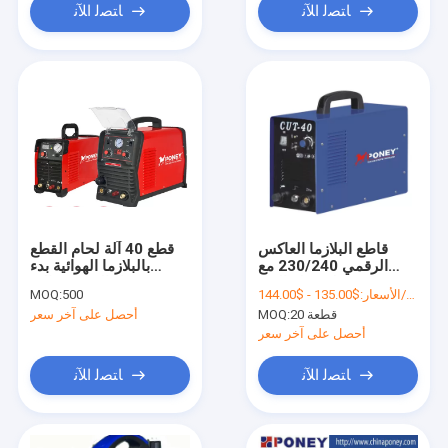
ﺎﺘﺼﻟ ﺍﻶﻧ
ﺎﺘﺼﻟ ﺍﻶﻧ
قاطع البلازما العاكس
قطع 40 آلة لحام القطع
الرقمي 230/240 مع
بالبلازما الهوائية بدء
سطح قطع العثة
تشغيل القوس عالي
$135.00 - $144.00/Pieces
الأسعار:
500
MOQ:
التردد
20 قطعة
MOQ:
أحصل على آخر سعر
أحصل على آخر سعر
ﺎﺘﺼﻟ ﺍﻶﻧ
ﺎﺘﺼﻟ ﺍﻶﻧ