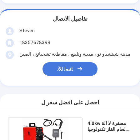
تفاصيل الاتصال
Steven
18357678399
مدينة شيتشياو تو ، مدينة ونلينغ ، مقاطعة تشجيانغ ، الصين
ﺎﺘﺼﻟ ﺍﻶﻧ
احصل على افضل سعر ل
4.0kw مصغرة لا آلة
لحام الغاز تكنولوجيا
العاكس التآزر