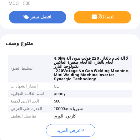
MOQ：500
ﺎﺘﺼﻟ ﺍﻶﻧ
افضل سعر
منتوج وصف
4.0kw لا آلة لحام بالغاز ، 220 فولت بدون آلة
لحام بالغاز ، آلة لحام صغيرة العاكس
تكنولوجيا التآزر
تسليط الضوء
,
,
220Votage No Gas Welding Machine
Mini Welding Machine Inverter
Synergic Technology
CE
إصدار الشهادات
poney
اسم العلامة التجارية
500
الحد الأدنى لكمية
10000pcs شهريا
القدرة على العرض
كارتون الورق
تفاصيل التغليف
عرض المزيد