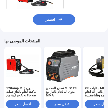
استمر
المنتجات الموصى بها
CE بنفايات MIG 120 لا
تصنيع المعادن MIG120
120amp Mig بدون
حام بالغاز آلة لحام
بدون آلة لحام بالغاز مع
ماكينة لحام بالغاز حماية
 مع MMA
MMA
حرارية من Arc Force
فضل سعر
افضل سعر
افضل سعر