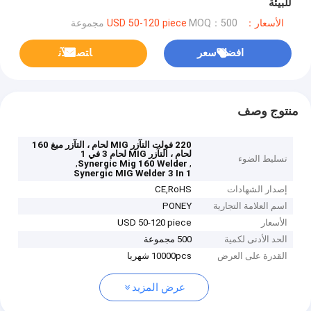
للبيئة
الأسعار：USD 50-120 piece
MOQ：500 مجموعة
افضل سعر
ﺎﺘﺼﻟ ﺍﻶﻧ
منتوج وصف
220 فولت التآزر MIG لحام ، التآزر ميغ 160
لحام ، التآزر MIG لحام 3 في 1
تسليط الضوء
,
,
Synergic Mig 160 Welder
Synergic MIG Welder 3 In 1
إصدار الشهادات
CE,RoHS
اسم العلامة التجارية
PONEY
الأسعار
USD 50-120 piece
الحد الأدنى لكمية
500 مجموعة
القدرة على العرض
10000pcs شهريا
عرض المزيد