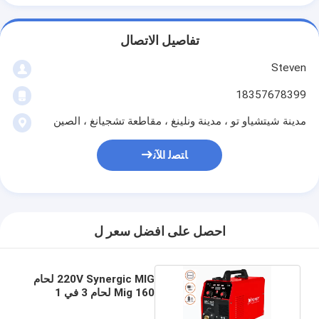
تفاصيل الاتصال
Steven
18357678399
مدينة شيتشياو تو ، مدينة ونلينغ ، مقاطعة تشجيانغ ، الصين
ﺎﺘﺼﻟ ﺍﻶﻧ
احصل على افضل سعر ل
220V Synergic MIG لحام
Mig 160 لحام 3 في 1
صديق للبيئة