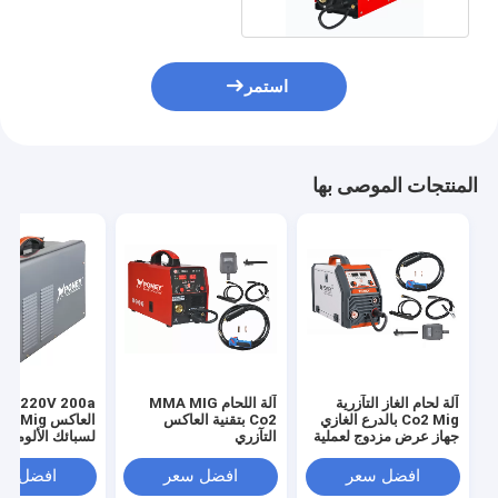
استمر
المنتجات الموصى بها
آلة لحام الغاز التآزرية
آلة اللحام MMA MIG
220V 200a 
Co2 Mig بالدرع الغازي
Co2 بتقنية العاكس
العاكس Mig
جهاز عرض مزدوج لعملية
التآزري
لسبائك الألومنيوم
ما بعد اللحام
الصلب
افضل سعر
افضل سعر
افضل سع