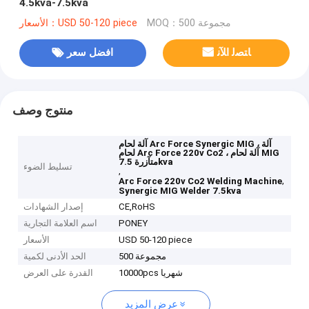
4.5kva-7.5kva
MOQ：500 مجموعة
الأسعار：USD 50-120 piece
ﺎﺘﺼﻟ ﺍﻶﻧ
افضل سعر
منتوج وصف
آلة لحام Arc Force Synergic MIG ، آلة
لحام Arc Force 220v Co2 ، آلة لحام MIG
متآزرة 7.5kva
تسليط الضوء
,
,
Arc Force 220v Co2 Welding Machine
Synergic MIG Welder 7.5kva
CE,RoHS
إصدار الشهادات
PONEY
اسم العلامة التجارية
USD 50-120 piece
الأسعار
500 مجموعة
الحد الأدنى لكمية
10000pcs شهريا
القدرة على العرض
عرض المزيد