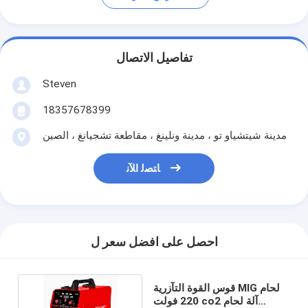
تفاصيل الاتصال
Steven
18357678399
مدينة شيتشياو تو ، مدينة ونلينغ ، مقاطعة تشجيانغ ، الصين
ﺎﺘﺼﻟ ﺍﻶﻧ
احصل على افضل سعر ل
قوس القوة التآزرية MIG لحام
220 فولت co2 آلة لحام