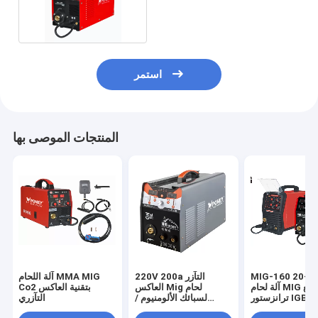
4.5kva-7.5kva
استمر
المنتجات الموصى بها
MIG-160 20-1
220V 200a التآزر
آلة اللحام MMA MIG
آلة لحام MIG تآزرية مع
العاكس Mig لحام
Co2 بتقنية العاكس
ترانزستور IGBT
لسبائك الألومنيوم /
التآزري
الصلب