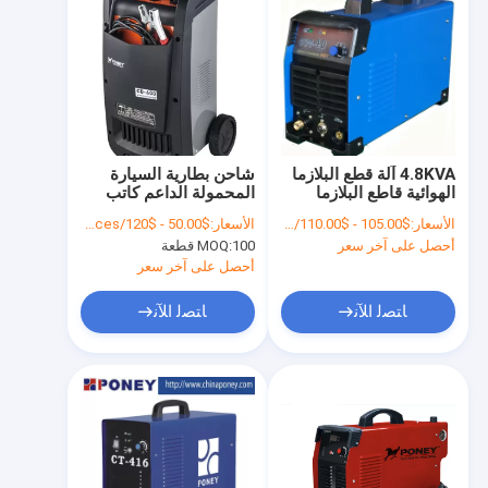
4.8KVA آلة قطع البلازما
شاحن بطارية السيارة
الهوائية قاطع البلازما
المحمولة الداعم كاتب
العاكس مع شاشة رقمية
12V 24V OEM المتاحة
الأسعار:
$105.00 - $110.00/Pieces
الأسعار:
$50.00 - $120/Pieces
أحصل على آخر سعر
100 قطعة
MOQ:
أحصل على آخر سعر
ﺎﺘﺼﻟ ﺍﻶﻧ
ﺎﺘﺼﻟ ﺍﻶﻧ
الصفحة الرئيسية
منتجات
معلومات عنا