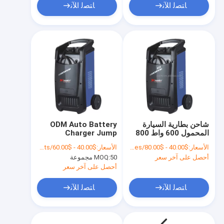
ﺎﺘﺼﻟ ﺍﻶﻧ
ﺎﺘﺼﻟ ﺍﻶﻧ
شاحن بطارية السيارة
ODM Auto Battery
المحمول 600 واط 800
Charger Jump
واط 1000 واط حماية
Starter ، 1000W
الأسعار:
$40.00 - $80.00/Pieces
الأسعار:
$40.00 - $60.00/Sets
حرارية تلقائية
1400W شاحن بطارية
أحصل على آخر سعر
50 مجموعة
MOQ:
حزمة القفز المحمولة
أحصل على آخر سعر
ﺎﺘﺼﻟ ﺍﻶﻧ
ﺎﺘﺼﻟ ﺍﻶﻧ