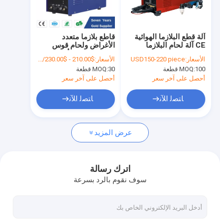
جولة في المعمل
مراقبة الجودة
آلة قطع البلازما الهوائية
قاطع بلازما متعدد
CE آلة لحام البلازما
الأغراض ولحام قوس
اتصل بنا
الصغيرة 12 كجم
عالي التردد يبدأ
الأسعار:
USD150-220 piece
الأسعار:
$210.00 - $230.00/Pieces
100 قطعة
MOQ:
30 قطعة
MOQ:
اطلب اقتباس
أحصل على آخر سعر
أحصل على آخر سعر
ﺎﺘﺼﻟ ﺍﻶﻧ
ﺎﺘﺼﻟ ﺍﻶﻧ
آلة لحام ARC المحمولة
عرض المزيد
ماكينة لحام ARC صغيرة
آلة لحام القوس العاكس MMA
اترك رسالة
سوف نقوم بالرد بسرعة
آلة لحام رقمية
آلة لحام LED