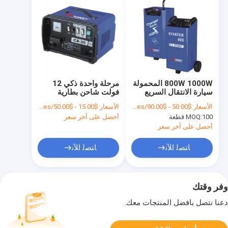
800W 1000W المحمولة
مرحلة واحدة ذكي 12
سيارة الانتقال السريع
فولت شاحن بطارية
شاحن البطارية الداعم
الدائرة الواقية الزائد
الأسعار:
$50.00 - $90.00/Pieces
الأسعار:
$15.00 - $50.00/Pieces
كاتب 50/60 هرتز
100 قطعة
MOQ:
أحصل على آخر سعر
أحصل على آخر سعر
ﺎﺘﺼﻟ ﺍﻶﻧ
ﺎﺘﺼﻟ ﺍﻶﻧ
وفر وقتك
دعنا نتصل بأفضل المنتجات معك.