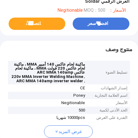
العرض الرقمي Soldar
الأسعار：Negitionable
MOQ：500
افضل سعر
ﺎﺘﺼﻟ ﺍﻶﻧ
منتوج وصف
ماكينة لحام عاكس 140 أمبير MMA ، ماكينة
لحام عاكس 220 فولت MMA ، ماكينة لحام
تسليط الضوء
عاكس ARC MMA 140amp
,
220v MMA Inverter Welding Machine
,
ARC MMA 140amp inverter welder
إصدار الشهادات
CE
اسم العلامة التجارية
Poney
الأسعار
Negitionable
الحد الأدنى لكمية
500
القدرة على العرض
10000pcs شهريا
عرض المزيد