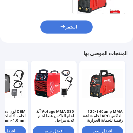
استمر
المنتجات الموصى بها
120-140amp MMA
380 Votage MMA آلة
العاكس ARC لحام شاشة
لحام العاكس عصا لحام
لحام ، أداة لحام
رقمية للحماية الحرارية
ثلاث مراحل
مناسب
افضل سعر
افضل سعر
افضل سع