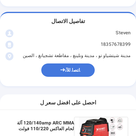
تفاصيل الاتصال
Steven
18357678399
مدينة شيتشياو تو ، مدينة ونلينغ ، مقاطعة تشجيانغ ، الصين
ﺎﺘﺼﻟ ﺍﻶﻧ
احصل على افضل سعر ل
120/140amp ARC MMA آلة
لحام العاكس 110/220 فولت
العرض الرقمي Soldar