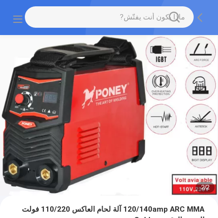
2
/
2
120/140amp ARC MMA آلة لحام العاكس 110/220 فولت